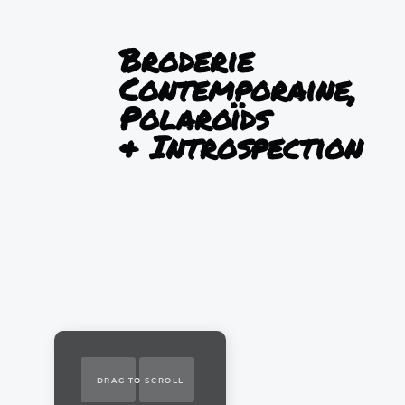
Broderie
Contemporaine,
Polaroïds
& Introspection
DRAG TO SCROLL