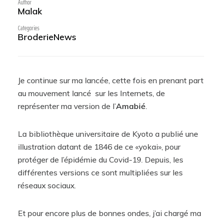
Author
All content and images are copyright ©2003-
Malak
2020 by hokaku.com, all rights reserved.
Please don't use without permission.
Categories
Broderie
News
Je continue sur ma lancée, cette fois en prenant part
au mouvement lancé sur les Internets, de
représenter ma version de l’
Amabié
.
La bibliothèque universitaire de Kyoto a publié une
illustration datant de 1846 de ce «yokai», pour
protéger de l’épidémie du Covid-19. Depuis, les
différentes versions ce sont multipliées sur les
réseaux sociaux.
Et pour encore plus de bonnes ondes, j’ai chargé ma