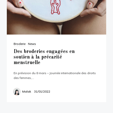
All content and images are copyright ©2003-
2020 by hokaku.com, all rights reserved.
Please don't use without permission.
Broderie
News
Des broderies engagées en
soutien à la précarité
menstruelle
En prévision du 8 mars – Journée internationale des droits
des femmes,…
Malak
31/01/2022