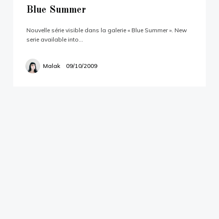
All content and images are copyright ©2003-
Blue Summer
2020 by hokaku.com, all rights reserved.
Please don't use without permission.
Nouvelle série visible dans la galerie « Blue Summer ». New
serie available into…
Malak
09/10/2009